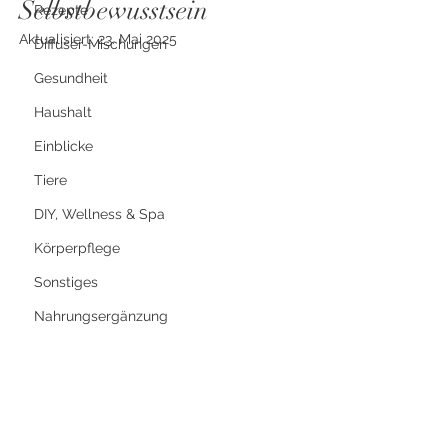
Selbstbewusstsein
Rezepte
Aktualisiert:
23. Mai 2025
Diffuser-Mischungen
Gesundheit
Haushalt
Einblicke
Tiere
DIY, Wellness & Spa
Körperpflege
Sonstiges
Nahrungsergänzung