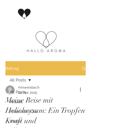
Beitrag
All Posts
miriweisbach
All Posts
24. Apr. 2025
Meine Reise mit
Aktuell
Helichrysum: Ein Tropfen
Ätherische Öle
Kraft und
Kinder