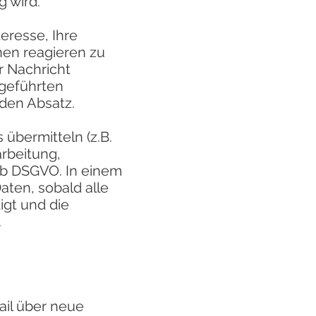
g wird.
eresse, Ihre
nen reagieren zu
r Nachricht
 geführten
den Absatz.
 übermitteln (z.B.
arbeitung,
 b DSGVO. In einem
aten, sobald alle
igt und die
.
ail über neue