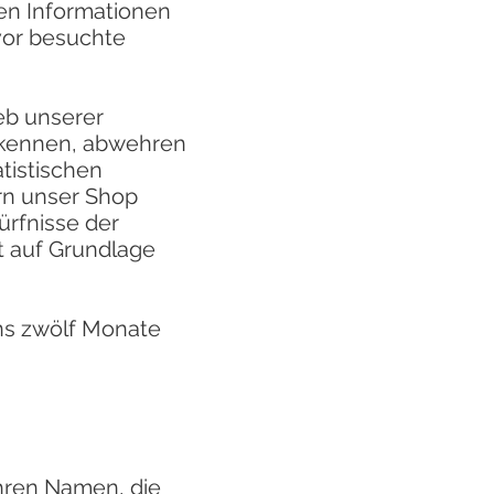
en Informationen
vor besuchte
eb unserer
rkennen, abwehren
tistischen
rn unser Shop
ürfnisse der
t auf Grundlage
ns zwölf Monate
Ihren Namen, die