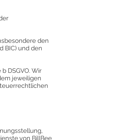
der
 insbesondere den
d BIC) und den
be b DSGVO. Wir
dem jeweiligen
steuerrechtlichen
nungsstellung,
ienste von BillBee