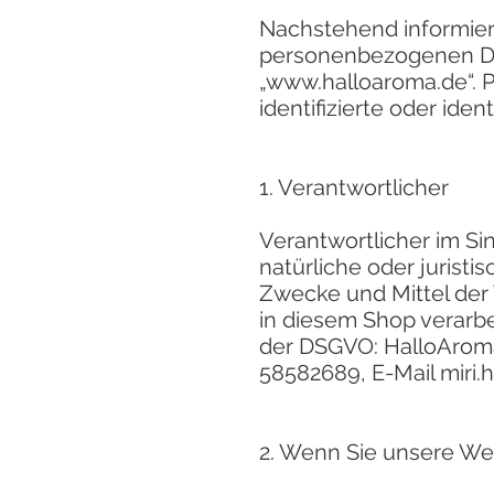
Nachstehend informier
personenbezogenen Da
„
www.halloaroma.de
“.
identifizierte oder iden
1. Verantwortlicher
Verantwortlicher im S
natürliche oder jurist
Zwecke und Mittel der
in diesem Shop verarb
der DSGVO: HalloAroma 
58582689, E-Mail
miri
2. Wenn Sie unsere W