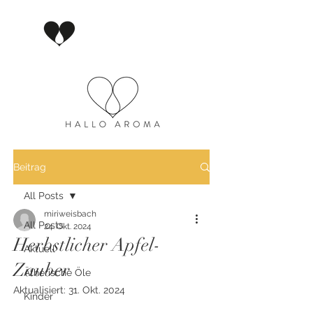
Beitrag
All Posts
miriweisbach
All Posts
24. Okt. 2024
Herbstlicher Apfel-
Aktuell
Zauber
Ätherische Öle
Aktualisiert:
31. Okt. 2024
Kinder