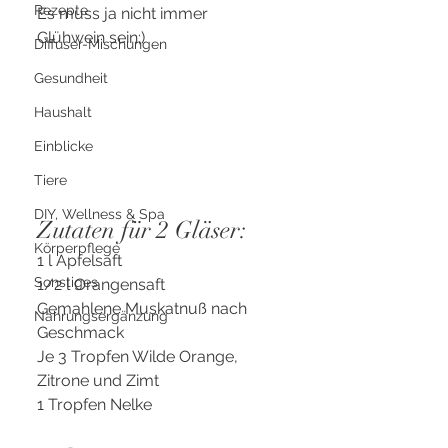
Rezepte
Es muss ja nicht immer 
Glühwein sein;)
Diffuser-Mischungen
Gesundheit
Haushalt
Einblicke
Tiere
DIY, Wellness & Spa
Zutaten für 2 Gläser:
Körperpflege
1 l Apfelsaft
Sonstiges
1/2 l Orangensaft
Gemahlene Muskatnuß nach 
Nahrungsergänzung
Geschmack 
Je 3 Tropfen Wilde Orange, 
Zitrone und Zimt
1 Tropfen Nelke