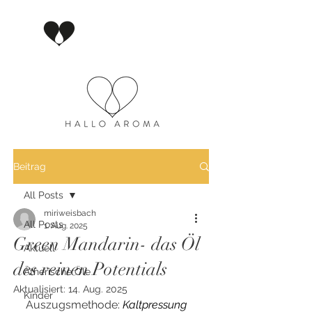
Beitrag
All Posts
miriweisbach
All Posts
1. Aug. 2025
Green Mandarin- das Öl
Aktuell
des reinen Potentials
Ätherische Öle
Aktualisiert:
14. Aug. 2025
Kinder
Auszugsmethode: 
Kaltpressung 