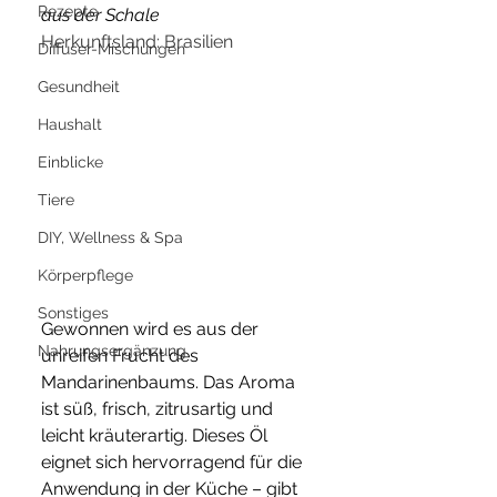
Rezepte
aus der Schale
Herkunftsland: Brasilien
Diffuser-Mischungen
Gesundheit
Haushalt
Einblicke
Tiere
DIY, Wellness & Spa
Körperpflege
Sonstiges
Gewonnen wird es aus der 
Nahrungsergänzung
unreifen Frucht des 
Mandarinenbaums. Das Aroma 
ist süß, frisch, zitrusartig und 
leicht kräuterartig. Dieses Öl 
eignet sich hervorragend für die 
Anwendung in der Küche – gibt 