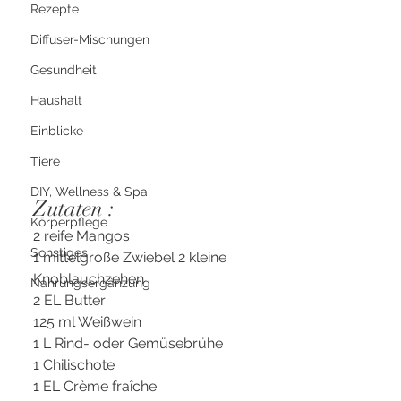
Rezepte
Diffuser-Mischungen
Gesundheit
Haushalt
Einblicke
Tiere
DIY, Wellness & Spa
Zutaten :
Körperpflege
2 reife Mangos
Sonstiges
1 mittelgroße Zwiebel 2 kleine 
Knoblauchzehen
Nahrungsergänzung
2 EL Butter
125 ml Weißwein
1 L Rind- oder Gemüsebrühe
1 Chilischote
1 EL Crème fraîche