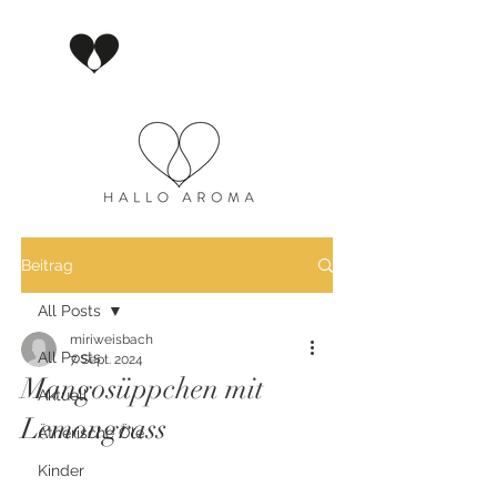
Beitrag
All Posts
miriweisbach
All Posts
7. Sept. 2024
Mangosüppchen mit
Aktuell
Lemongrass
Ätherische Öle
Kinder