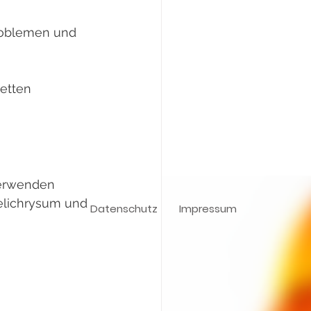
problemen und
cetten
verwenden
elichrysum und 
Datenschutz
Impressum