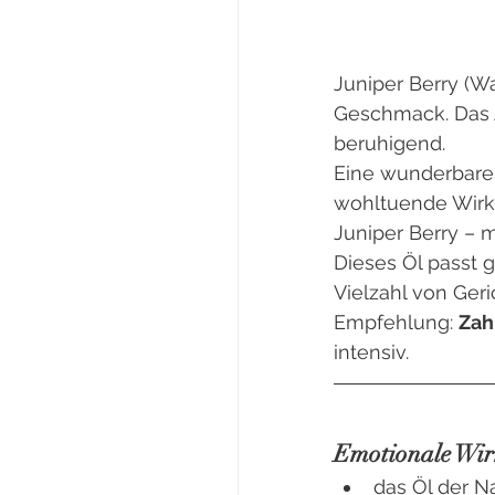
Juniper Berry (W
Geschmack. Das Ar
beruhigend.
Eine wunderbare 
wohltuende Wirku
Juniper Berry – 
Dieses Öl passt g
Vielzahl von Ger
Empfehlung: 
Zah
intensiv.
Emotionale Wi
das Öl der N