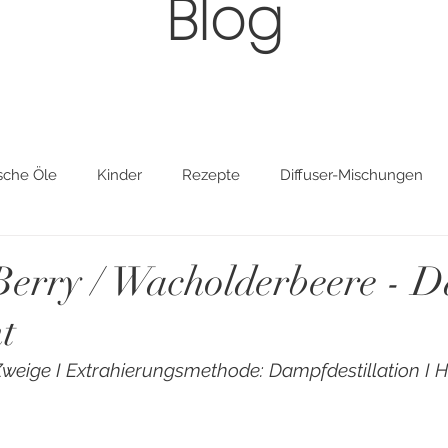
Blog
sche Öle
Kinder
Rezepte
Diffuser-Mischungen
Tiere
DIY, Wellness & Spa
Körperpflege
Sonstig
Berry / Wacholderbeere - D
t
 Zweige I Extrahierungsmethode: Dampfdestillation I H