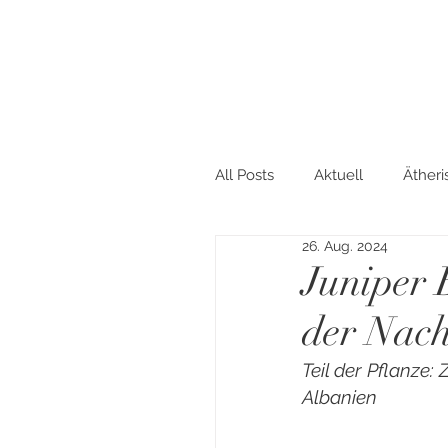
All Posts
Aktuell
Ätheri
26. Aug. 2024
Haushalt
Einblicke
Juniper 
der Nach
Nahrungsergänzung
Teil der Pflanze:
Albanien