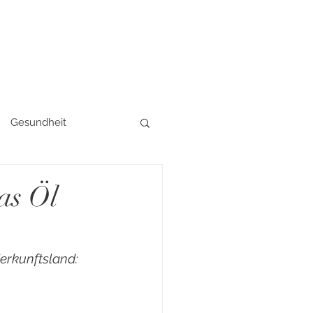
Gesundheit
es
as Öl
erkunftsland: 